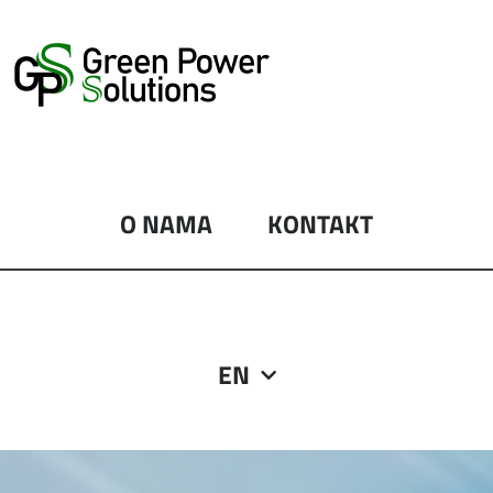
Skip
to
content
O NAMA
KONTAKT
EN