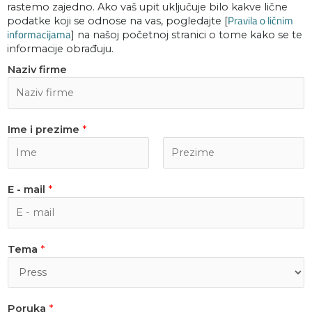
rastemo zajedno. Ako vaš upit uključuje bilo kakve lične
Pravila o ličnim
podatke koji se odnose na vas, pogledajte [
informacijama
] na našoj početnoj stranici o tome kako se te
informacije obrađuju.
Naziv firme
Ime i prezime
*
F
L
E - mail
*
i
a
r
s
s
t
t
Tema
*
Poruka
*