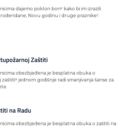
icima dajemo poklon bon⁶ kako bi im izrazili
 rođendane, Novu godinu i druge praznike⁷.
tupožarnoj Zaštiti
nicima obezbjeđena je besplatna obuka o
zaštiti⁹ jednom godišnje radi smanjivanja šanse za
te.
titi na Radu
nicima obezbjeđena je besplatna obuka o zaštiti na