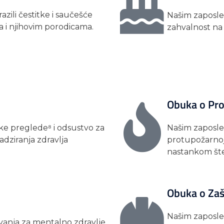
zili čestitke i saučešće
Našim zaposlen
 i njihovim porodicama.
zahvalnost na
Obuka o Pro
e preglede⁸ i odsustvo za
Našim zaposle
dziranja zdravlja
protupožarnoj 
nastankom šte
Obuka o Zaš
Našim zaposle
anja za mentalno zdravlje