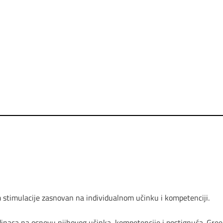
m stimulacije zasnovan na individualnom učinku i kompetenciji.
naca na osnovu njihovog učinka, kompetencije i postignuća. Green 