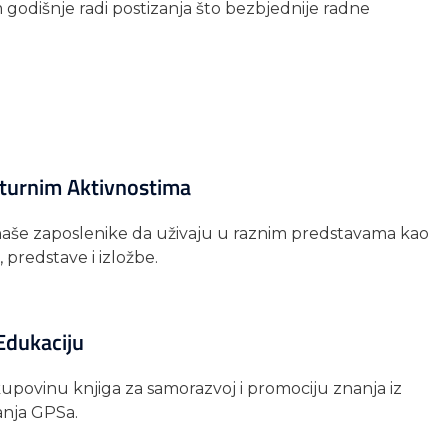
godišnje radi postizanja što bezbjednije radne
turnim Aktivnostima
še zaposlenike da uživaju u raznim predstavama kao
, predstave i izložbe.
Edukaciju
povinu knjiga za samorazvoj i promociju znanja iz
anja GPSa.