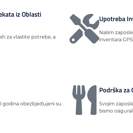
ekata iz Oblasti
Upotreba In
Našim zaposle
h za vlastite potrebe, a
inventara GPSa
Podrška za 
 / 20 godina obezbjeđujeni su
Svojim zapos
bismo osigural