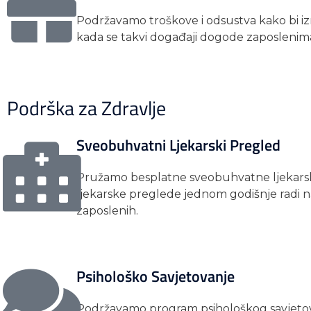
Podržavamo troškove i odsustva kako bi izra
kada se takvi događaji dogode zaposlenima
Podrška za Zdravlje
Sveobuhvatni Ljekarski Pregled
Pružamo besplatne sveobuhvatne ljekarsk
ljekarske preglede jednom godišnje radi na
zaposlenih.
Psihološko Savjetovanje
Podržavamo program psihološkog savjetov