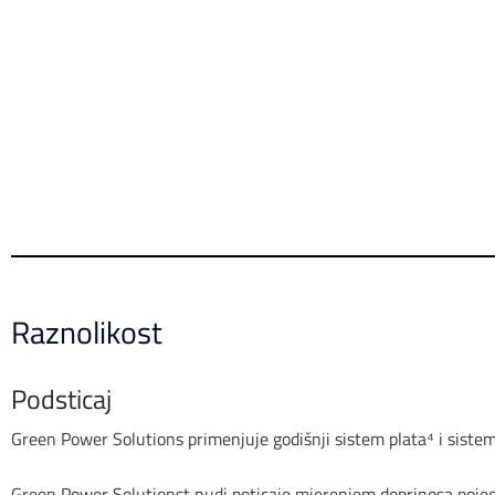
Raznolikost
Podsticaj
Green Power Solutions primenjuje godišnji sistem plata⁴ i siste
Green Power Solutionst nudi poticaje mjerenjem doprinosa pojedi